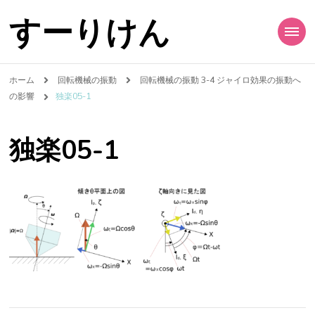
すーりけん
ホーム
回転機械の振動
回転機械の振動 3-4 ジャイロ効果の振動へ
の影響
独楽05-1
独楽05-1