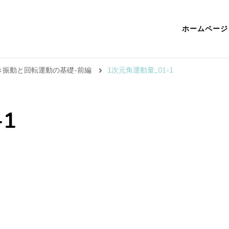
ホームページ
傾き振動と回転運動の基礎-前編
1次元角運動量_01-1
1