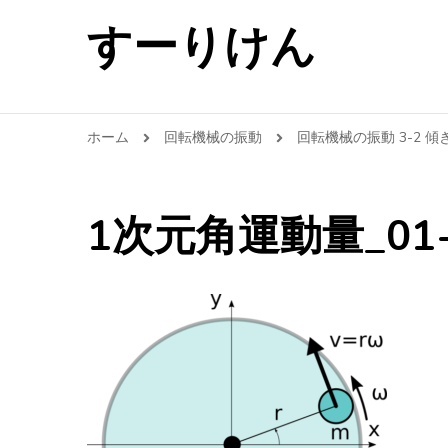
すーりけん
ホーム
回転機械の振動
回転機械の振動 3-2 
1次元角運動量_01-