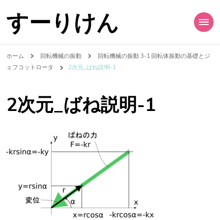
すーりけん
ホーム
回転機械の振動
回転機械の振動 3-1 回転体振動の基礎とジ
ェフコットロータ
2次元_ばね説明-1
2次元_ばね説明-1