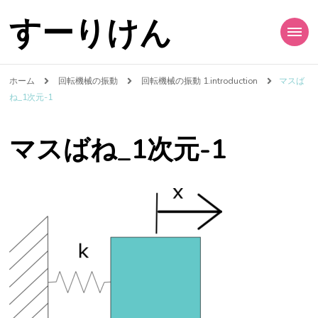
すーりけん
ホーム
回転機械の振動
回転機械の振動 1.introduction
マスば
ね_1次元-1
マスばね_1次元-1