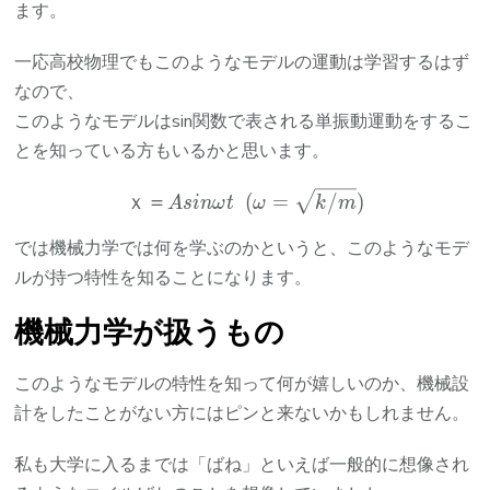
ます。
一応高校物理でもこのようなモデルの運動は学習するはず
なので、
このようなモデルはsin関数で表される単振動運動をするこ
とを知っている方もいるかと思います。
ｘ＝Asin{\omega} t \space
ｘ＝
(
=
/
)
A
s
in
ω
t
ω
k
m
では機械力学では何を学ぶのかというと、このようなモデ
ルが持つ特性を知ることになります。
機械力学が扱うもの
このようなモデルの特性を知って何が嬉しいのか、機械設
計をしたことがない方にはピンと来ないかもしれません。
私も大学に入るまでは「ばね」といえば一般的に想像され