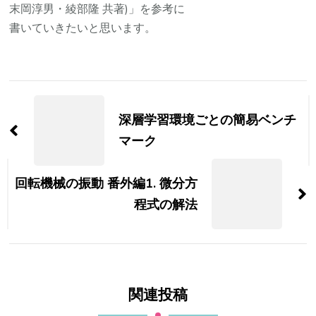
末岡淳男・綾部隆 共著)」を参考に
書いていきたいと思います。
投
稿
深層学習環境ごとの簡易ベンチ
ナ
マーク
ビ
回転機械の振動 番外編1. 微分方
ゲ
程式の解法
ー
シ
ョ
関連投稿
ン