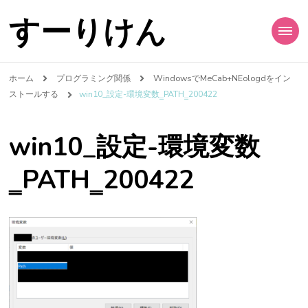
すーりけん
ホーム
プログラミング関係
WindowsでMeCab+NEologdをイン
ストールする
win10_設定-環境変数‗PATH‗200422
win10_設定-環境変数
‗PATH‗200422