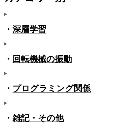
・
深層学習
・
回転機械の振動
・
プログラミング関係
・
雑記・その他