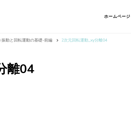
ホームページ
傾き振動と回転運動の基礎-前編
2次元回転運動_xy分離04
分離04