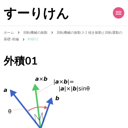
すーりけん
ホーム
回転機械の振動
回転機械の振動 3-2 傾き振動と回転運動の
基礎-前編
外積01
外積01