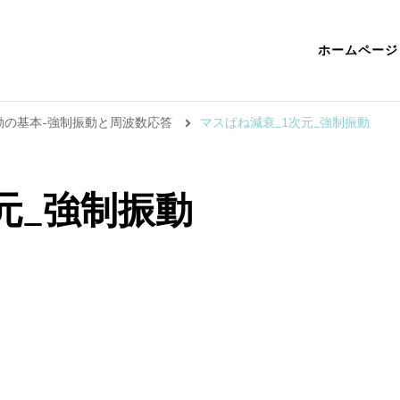
ホームページ
振動の基本-強制振動と周波数応答
マスばね減衰_1次元_強制振動
元_強制振動