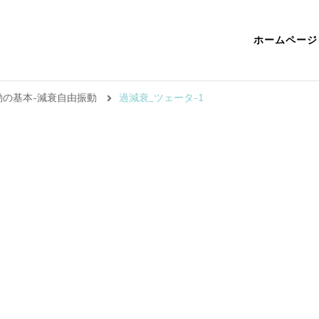
ホームページ
振動の基本-減衰自由振動
過減衰_ツェータ-1
1