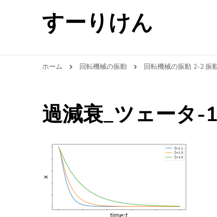
すーりけん
ホーム
回転機械の振動
回転機械の振動 2-2.
過減衰_ツェータ-