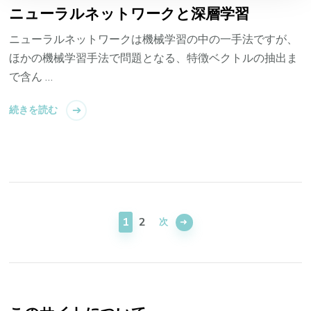
ニューラルネットワークと深層学習
ニューラルネットワークは機械学習の中の一手法ですが、
ほかの機械学習手法で問題となる、特徴ベクトルの抽出ま
で含ん …
続きを読む
投
稿
固
固
1
2
次
ナ
定
定
ペ
ペ
ビ
ー
ー
ゲ
ジ
ジ